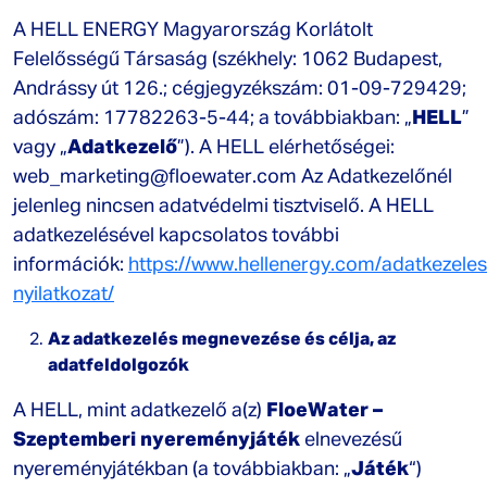
A HELL ENERGY Magyarország Korlátolt
Felelősségű Társaság (székhely: 1062 Budapest,
Andrássy út 126.; cégjegyzékszám: 01-09-729429;
adószám: 17782263-5-44; a továbbiakban: „
HELL
”
vagy „
Adatkezelő
”). A HELL elérhetőségei:
web_marketing@floewater.com
Az Adatkezelőnél
jelenleg nincsen adatvédelmi tisztviselő. A HELL
adatkezelésével kapcsolatos további
információk:
https://www.hellenergy.com/adatkezeles
nyilatkozat/
Az adatkezelés megnevezése és célja, az
adatfeldolgozók
A HELL, mint adatkezelő a(z)
FloeWater –
Szeptemberi nyereményjáték
elnevezésű
nyereményjátékban (a továbbiakban: „
Játék
“)