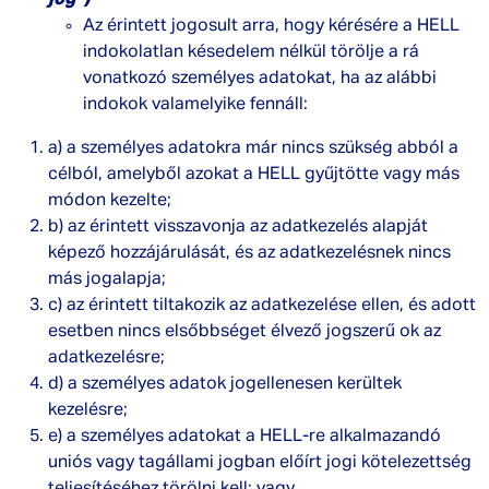
jog”)
Az érintett jogosult arra, hogy kérésére a HELL
indokolatlan késedelem nélkül törölje a rá
vonatkozó személyes adatokat, ha az alábbi
indokok valamelyike fennáll:
a) a személyes adatokra már nincs szükség abból a
célból, amelyből azokat a HELL gyűjtötte vagy más
módon kezelte;
b) az érintett visszavonja az adatkezelés alapját
képező hozzájárulását, és az adatkezelésnek nincs
más jogalapja;
c) az érintett tiltakozik az adatkezelése ellen, és adott
esetben nincs elsőbbséget élvező jogszerű ok az
adatkezelésre;
d) a személyes adatok jogellenesen kerültek
kezelésre;
e) a személyes adatokat a HELL-re alkalmazandó
uniós vagy tagállami jogban előírt jogi kötelezettség