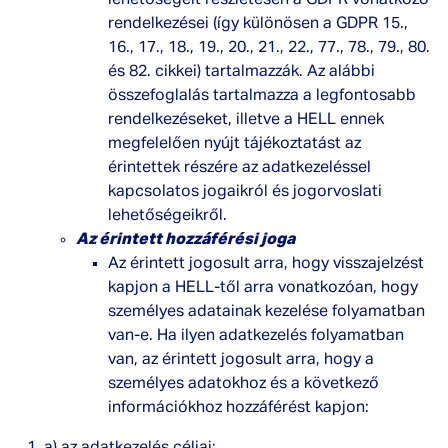
lehetőségeit részletesen a GDPR vonatkozó
rendelkezései (így különösen a GDPR 15.,
16., 17., 18., 19., 20., 21., 22., 77., 78., 79., 80.
és 82. cikkei) tartalmazzák. Az alábbi
összefoglalás tartalmazza a legfontosabb
rendelkezéseket, illetve a HELL ennek
megfelelően nyújt tájékoztatást az
érintettek részére az adatkezeléssel
kapcsolatos jogaikról és jogorvoslati
lehetőségeikről.
Az érintett hozzáférési joga
Az érintett jogosult arra, hogy visszajelzést
kapjon a HELL-től arra vonatkozóan, hogy
személyes adatainak kezelése folyamatban
van-e. Ha ilyen adatkezelés folyamatban
van, az érintett jogosult arra, hogy a
személyes adatokhoz és a következő
információkhoz hozzáférést kapjon: