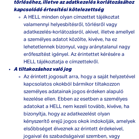
törléséhez, illetve az adatkezelés korlátozásához
kapcsolódó értesítési kötelezettség
A HELL minden olyan címzettet tájékoztat
valamennyi helyesbítésről, törlésről vagy
adatkezelés-korlátozásról, akivel, illetve amellyel
a személyes adatot közölte, kivéve, ha ez
lehetetlennek bizonyul, vagy aránytalanul nagy
erőfeszítést igényel. Az érintettet kérésére a
HELL tájékoztatja e címzettekről.
A tiltakozáshoz való jog
Az érintett jogosult arra, hogy a saját helyzetével
kapcsolatos okokból bármikor tiltakozzon
személyes adatainak jogos érdeken alapuló
kezelése ellen. Ebben az esetben a személyes
adatokat a HELL nem kezeli tovább, kivéve, ha
bizonyítja, hogy az adatkezelést olyan
kényszerítő erejű jogos okok indokolják, amelyek
elsőbbséget élveznek az érintett érdekeivel,
jogaival és szabadságaival szemben, vagy