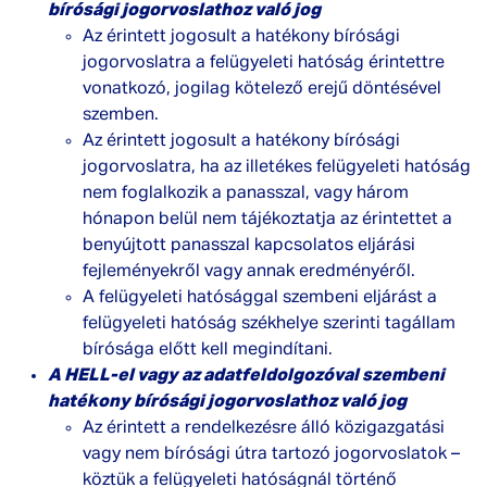
bírósági jogorvoslathoz való jog
Az érintett jogosult a hatékony bírósági
jogorvoslatra a felügyeleti hatóság érintettre
vonatkozó, jogilag kötelező erejű döntésével
szemben.
Az érintett jogosult a hatékony bírósági
jogorvoslatra, ha az illetékes felügyeleti hatóság
nem foglalkozik a panasszal, vagy három
hónapon belül nem tájékoztatja az érintettet a
benyújtott panasszal kapcsolatos eljárási
fejleményekről vagy annak eredményéről.
A felügyeleti hatósággal szembeni eljárást a
felügyeleti hatóság székhelye szerinti tagállam
bírósága előtt kell megindítani.
A HELL-el vagy az adatfeldolgozóval szembeni
hatékony bírósági jogorvoslathoz való jog
Az érintett a rendelkezésre álló közigazgatási
vagy nem bírósági útra tartozó jogorvoslatok –
köztük a felügyeleti hatóságnál történő