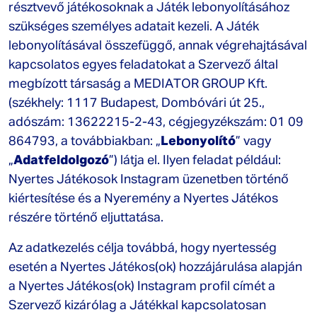
résztvevő játékosoknak a Játék lebonyolításához
szükséges személyes adatait kezeli. A Játék
lebonyolításával összefüggő, annak végrehajtásával
kapcsolatos egyes feladatokat a Szervező által
megbízott társaság a MEDIATOR GROUP Kft.
(székhely: 1117 Budapest, Dombóvári út 25.,
adószám: 13622215-2-43, cégjegyzékszám: 01 09
864793, a továbbiakban: „
Lebonyolító
” vagy
„
Adatfeldolgozó
”) látja el. Ilyen feladat például:
Nyertes Játékosok Instagram üzenetben történő
kiértesítése és a Nyeremény a Nyertes Játékos
részére történő eljuttatása.
Az adatkezelés célja továbbá, hogy nyertesség
esetén a Nyertes Játékos(ok) hozzájárulása alapján
a Nyertes Játékos(ok) Instagram profil címét a
Szervező kizárólag a Játékkal kapcsolatosan