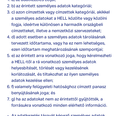
a) az adatkezelés céljai;
b) az érintett személyes adatok kategóriái;
c) azon címzettek vagy címzettek kategóriái, akikkel
a személyes adatokat a HELL közölte vagy közölni
fogja, ideértve különösen a harmadik országbeli
címzetteket, illetve a nemzetközi szervezeteket;
d) adott esetben a személyes adatok tárolásának
tervezett időtartama, vagy ha ez nem lehetséges,
ezen időtartam meghatározásának szempontjai;
e) az érintett arra vonatkozó joga, hogy kérelmezheti
a HELL-től a rá vonatkozó személyes adatok
helyesbítését, törlését vagy kezelésének
korlátozását, és tiltakozhat az ilyen személyes
adatok kezelése ellen;
f) valamely felügyeleti hatósághoz címzett panasz
benyújtásának joga; és
g) ha az adatokat nem az érintettől gyűjtötték, a
forrásukra vonatkozó minden elérhető információ.