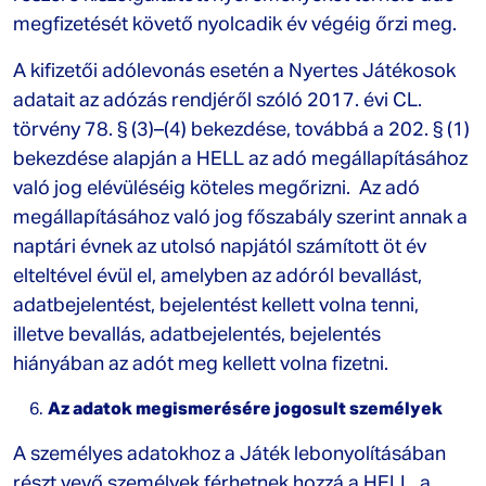
megfizetését követő nyolcadik év végéig őrzi meg.
A kifizetői adólevonás esetén a Nyertes Játékosok
adatait az adózás rendjéről szóló 2017. évi CL.
törvény 78. § (3)–(4) bekezdése, továbbá a 202. § (1)
bekezdése alapján a HELL az adó megállapításához
való jog elévüléséig köteles megőrizni. Az adó
megállapításához való jog főszabály szerint annak a
naptári évnek az utolsó napjától számított öt év
elteltével évül el, amelyben az adóról bevallást,
adatbejelentést, bejelentést kellett volna tenni,
illetve bevallás, adatbejelentés, bejelentés
hiányában az adót meg kellett volna fizetni.
Az adatok megismerésére jogosult személyek
A személyes adatokhoz a Játék lebonyolításában
részt vevő személyek férhetnek hozzá a HELL, a