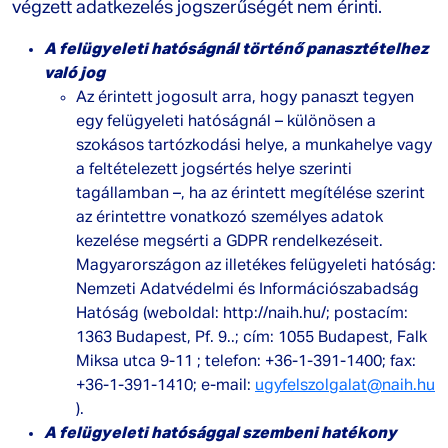
végzett adatkezelés jogszerűségét nem érinti.
A felügyeleti hatóságnál történő panasztételhez
való jog
Az érintett jogosult arra, hogy panaszt tegyen
egy felügyeleti hatóságnál – különösen a
szokásos tartózkodási helye, a munkahelye vagy
a feltételezett jogsértés helye szerinti
tagállamban –, ha az érintett megítélése szerint
az érintettre vonatkozó személyes adatok
kezelése megsérti a GDPR rendelkezéseit.
Magyarországon az illetékes felügyeleti hatóság:
Nemzeti Adatvédelmi és Információszabadság
Hatóság (weboldal: http://naih.hu/; postacím:
1363 Budapest, Pf. 9..; cím: 1055 Budapest, Falk
Miksa utca 9-11 ; telefon: +36-1-391-1400; fax:
+36-1-391-1410; e-mail:
ugyfelszolgalat@naih.hu
).
A felügyeleti hatósággal szembeni hatékony