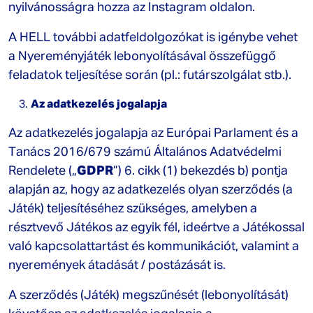
nyilvánosságra hozza az Instagram oldalon.
A HELL további adatfeldolgozókat is igénybe vehet
a Nyereményjáték lebonyolításával összefüggő
feladatok teljesítése során (pl.: futárszolgálat stb.).
Az adatkezelés jogalapja
Az adatkezelés jogalapja az Európai Parlament és a
Tanács 2016/679 számú Általános Adatvédelmi
Rendelete („
GDPR
”) 6. cikk (1) bekezdés b) pontja
alapján az, hogy az adatkezelés olyan szerződés (a
Játék) teljesítéséhez szükséges, amelyben a
résztvevő Játékos az egyik fél, ideértve a Játékossal
való kapcsolattartást és kommunikációt, valamint a
nyeremények átadását / postázását is.
A szerződés (Játék) megszűnését (lebonyolítását)