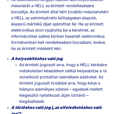
Az adatkezelés tárgyát képező személyes adatok
másolatát a HELL az érintett rendelkezésére
bocsátja. Az érintett által kért további másolatokért
a HELL az adminisztratív költségeken alapuló,
ésszerű mértékű díjat számíthat fel. Ha az érintett
elektronikus úton nyújtotta be a kérelmet, az
információkat széles körben használt elektronikus
formátumban kell rendelkezésre bocsátani, kivéve,
ha az érintett másként kéri.
A helyesbítéshez való jog
Az érintett jogosult arra, hogy a HELL kérésére
indokolatlan késedelem nélkül helyesbítse a rá
vonatkozó pontatlan személyes adatokat. Az
érintett jogosult továbbá arra, hogy kérje a
hiányos személyes adatok – egyebek mellett
kiegészítő nyilatkozat útján történő –
kiegészítését.
A törléshez való jog („az elfeledtetéshez való