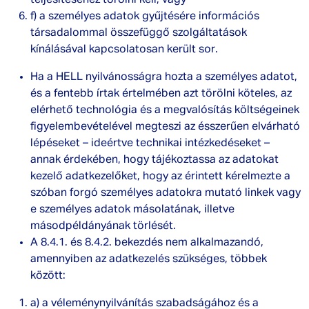
teljesítéséhez törölni kell; vagy
f) a személyes adatok gyűjtésére információs
társadalommal összefüggő szolgáltatások
kínálásával kapcsolatosan került sor.
Ha a HELL nyilvánosságra hozta a személyes adatot,
és a fentebb írtak értelmében azt törölni köteles, az
elérhető technológia és a megvalósítás költségeinek
figyelembevételével megteszi az ésszerűen elvárható
lépéseket – ideértve technikai intézkedéseket –
annak érdekében, hogy tájékoztassa az adatokat
kezelő adatkezelőket, hogy az érintett kérelmezte a
szóban forgó személyes adatokra mutató linkek vagy
e személyes adatok másolatának, illetve
másodpéldányának törlését.
A 8.4.1. és 8.4.2. bekezdés nem alkalmazandó,
amennyiben az adatkezelés szükséges, többek
között:
a) a véleménynyilvánítás szabadságához és a