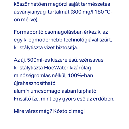
köszönhetően megőrzi saját természetes
ásványianyag-tartalmát
(
300 mg/l 180 °C-
on mérve
)
.
Formabontó csomagolásban érkezik, az
egyik legmodernebb technológiával szűrt,
kristálytiszta vizet biztosítja.
Az új, 500ml-es kiszerelésű, szénsavas
kristálytiszta FloeWater kizárólag
minőségromlás nélkül, 100%-ban
újrahasznosítható
alumíniumcsomagolásban kapható.
Frissítő íze, mint egy gyors eső az erdőben.
Mire vársz még? Kóstold meg!