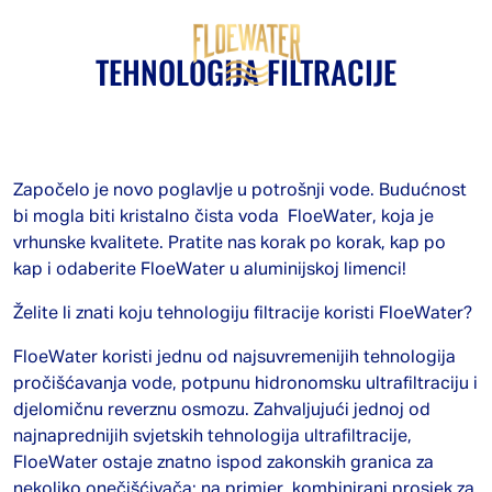
TEHNOLOGIJA FILTRACIJE
Započelo je novo poglavlje u potrošnji vode. Budućnost
bi mogla biti kristalno čista voda FloeWater, koja je
vrhunske kvalitete. Pratite nas korak po korak, kap po
kap i odaberite FloeWater u aluminijskoj limenci!
Želite li znati koju tehnologiju filtracije koristi FloeWater?
FloeWater koristi jednu od najsuvremenijih tehnologija
pročišćavanja vode, potpunu hidronomsku ultrafiltraciju i
djelomičnu reverznu osmozu. Zahvaljujući jednoj od
najnaprednijih svjetskih tehnologija ultrafiltracije,
FloeWater ostaje znatno ispod zakonskih granica za
nekoliko onečišćivača; na primjer, kombinirani prosjek za