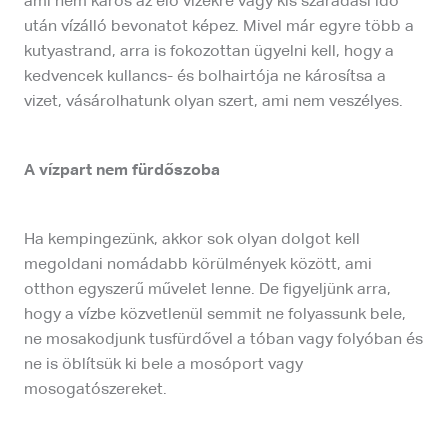
ami nem káros az élő vizekre vagy kis száradási idő
után vízálló bevonatot képez. Mivel már egyre több a
kutyastrand, arra is fokozottan ügyelni kell, hogy a
kedvencek kullancs- és bolhairtója ne károsítsa a
vizet, vásárolhatunk olyan szert, ami nem veszélyes.
A vízpart nem fürdőszoba
Ha kempingezünk, akkor sok olyan dolgot kell
megoldani nomádabb körülmények között, ami
otthon egyszerű művelet lenne. De figyeljünk arra,
hogy a vízbe közvetlenül semmit ne folyassunk bele,
ne mosakodjunk tusfürdővel a tóban vagy folyóban és
ne is öblítsük ki bele a mosóport vagy
mosogatószereket.