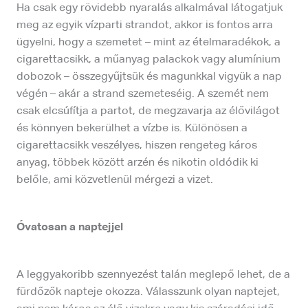
Ha csak egy rövidebb nyaralás alkalmával látogatjuk
meg az egyik vízparti strandot, akkor is fontos arra
ügyelni, hogy a szemetet – mint az ételmaradékok, a
cigarettacsikk, a műanyag palackok vagy alumínium
dobozok – összegyűjtsük és magunkkal vigyük a nap
végén – akár a strand szemeteséig. A szemét nem
csak elcsúfítja a partot, de megzavarja az élővilágot
és könnyen bekerülhet a vízbe is. Különösen a
cigarettacsikk veszélyes, hiszen rengeteg káros
anyag, többek között arzén és nikotin oldódik ki
belőle, ami közvetlenül mérgezi a vizet.
Óvatosan a naptejjel
A leggyakoribb szennyezést talán meglepő lehet, de a
fürdőzők napteje okozza. Válasszunk olyan naptejet,