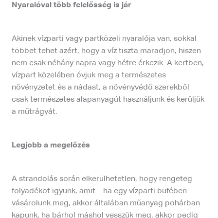
Nyaralóval több felelősség is jár
Akinek vízparti vagy partközeli nyaralója van, sokkal
többet tehet azért, hogy a víz tiszta maradjon, hiszen
nem csak néhány napra vagy hétre érkezik. A kertben,
vízpart közelében óvjuk meg a természetes
növényzetet és a nádast, a növényvédő szerekből
csak természetes alapanyagút használjunk és kerüljük
a műtrágyát.
Legjobb a megelőzés
A strandolás során elkerülhetetlen, hogy rengeteg
folyadékot igyunk, amit – ha egy vízparti büfében
vásárolunk meg, akkor általában műanyag pohárban
kapunk, ha bárhol máshol vesszük meg, akkor pedig