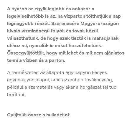
A nyáron az egyik legjobb és sokszor a
legelviselhetőbb is az, ha vízparton tölthetjük a nap
legnagyobb részét. Szerencsére Magyarországon
kiváló vízminőségű folyók és tavak közül
választhatunk, de hogy ezek tiszták is maradjanak,
ahhoz mi, nyaralók is sokat hozzátehetünk.
Összegyűjtöttük, hogy mit lehet és mit nem ajánlatos
tenni a vízben és a parton.
A természetes víz állapota egy nagyon kényes
egyensúlyon alapul, amit az emberi tevékenység,
például a szemetelés vagy akár a horgászat fel tud
borítani.
Gyűjtsük össze a hulladékot