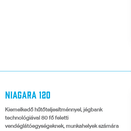
Niagara 120
Kiemelkedő hűtőteljesítménnyel, jégbank
technológiával 80 fő feletti
vendéglátóegységeknek, munkahelyek számára