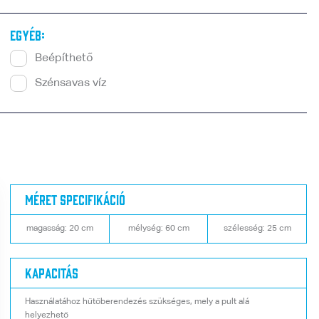
Egyéb:
Beépíthető
Szénsavas víz
Méret specifikáció
magasság: 20 cm
mélység: 60 cm
szélesség: 25 cm
Kapacitás
Használatához hűtőberendezés szükséges, mely a pult alá
helyezhető