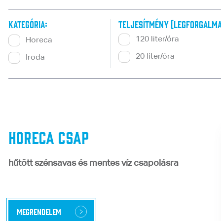
Kategória:
Teljesítmény (legforgalma
120 liter/óra
Horeca
20 liter/óra
Iroda
HoReCa Csap
hűtött szénsavas és mentes víz csapolásra
Megrendelem