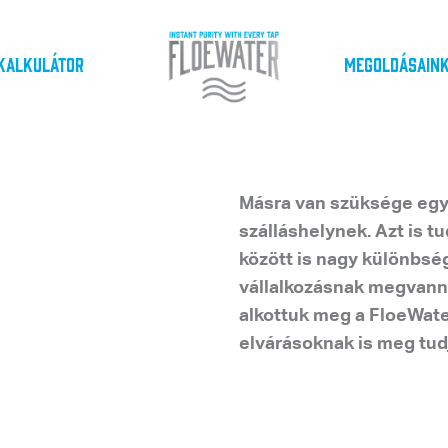
Kalkulátor
Megoldásain
Másra van szüksége egy
szálláshelynek. Azt is t
között is nagy különbsé
vállalkozásnak megvanna
alkottuk meg a FloeWat
elvárásoknak is meg tudj