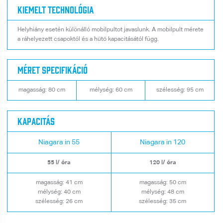
Kiemelt technológia
Helyhiány esetén különálló mobilpultot javaslunk. A mobilpult mérete
a ráhelyezett csapoktól és a hűtő kapacitásától függ.
Méret specifikáció
magasság: 80 cm
mélység: 60 cm
szélesség: 95 cm
Kapacitás
Niagara in 55
Niagara in 120
55 l/ óra
120 l/ óra
magasság: 41 cm
magasság: 50 cm
mélység: 40 cm
mélység: 48 cm
szélesség: 26 cm
szélesség: 35 cm