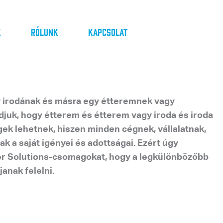
k
Rólunk
Kapcsolat
 irodának és másra egy étteremnek vagy
udjuk, hogy étterem és étterem vagy iroda és iroda
gek lehetnek, hiszen minden cégnek, vállalatnak,
k a saját igényei és adottságai. Ezért úgy
er Solutions-csomagokat, hogy a legkülönbözőbb
anak felelni.