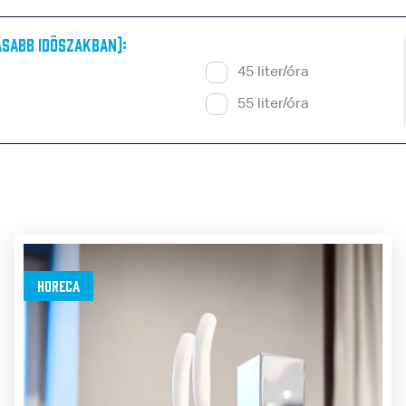
sabb idöszakban):
45 liter/óra
55 liter/óra
Horeca