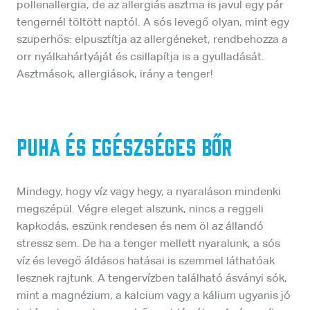
pollenallergia, de az allergiás asztma is javul egy pár
tengernél töltött naptól. A sós levegő olyan, mint egy
szuperhős: elpusztítja az allergéneket, rendbehozza a
orr nyálkahártyáját és csillapítja is a gyulladását.
Asztmások, allergiások, irány a tenger!
Puha és egészséges bőr
Mindegy, hogy víz vagy hegy, a nyaraláson mindenki
megszépül. Végre eleget alszunk, nincs a reggeli
kapkodás, eszünk rendesen és nem öl az állandó
stressz sem. De ha a tenger mellett nyaralunk, a sós
víz és levegő áldásos hatásai is szemmel láthatóak
lesznek rajtunk. A tengervízben található ásványi sók,
mint a magnézium, a kalcium vagy a kálium ugyanis jó