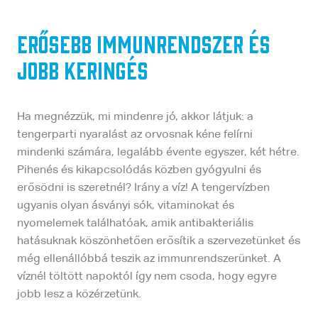
Erősebb immunrendszer és
jobb keringés
Ha megnézzük, mi mindenre jó, akkor látjuk: a
tengerparti nyaralást az orvosnak kéne felírni
mindenki számára, legalább évente egyszer, két hétre.
Pihenés és kikapcsolódás közben gyógyulni és
erősödni is szeretnél? Irány a víz! A tengervízben
ugyanis olyan ásványi sók, vitaminokat és
nyomelemek találhatóak, amik antibakteriális
hatásuknak köszönhetően erősítik a szervezetünket és
még ellenállóbbá teszik az immunrendszerünket. A
víznél töltött napoktól így nem csoda, hogy egyre
jobb lesz a közérzetünk.