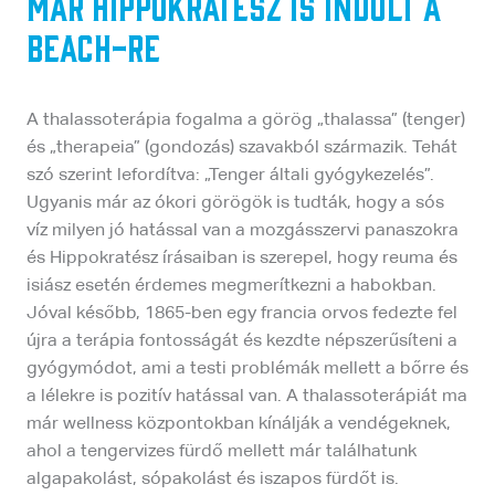
Már Hippokratész is indult a
beach-re
A thalassoterápia fogalma a görög „thalassa” (tenger)
és „therapeia” (gondozás) szavakból származik. Tehát
szó szerint lefordítva: „Tenger általi gyógykezelés”.
Ugyanis már az ókori görögök is tudták, hogy a sós
víz milyen jó hatással van a mozgásszervi panaszokra
és Hippokratész írásaiban is szerepel, hogy reuma és
isiász esetén érdemes megmerítkezni a habokban.
Jóval később, 1865-ben egy francia orvos fedezte fel
újra a terápia fontosságát és kezdte népszerűsíteni a
gyógymódot, ami a testi problémák mellett a bőrre és
a lélekre is pozitív hatással van. A thalassoterápiát ma
már wellness központokban kínálják a vendégeknek,
ahol a tengervizes fürdő mellett már találhatunk
algapakolást, sópakolást és iszapos fürdőt is.