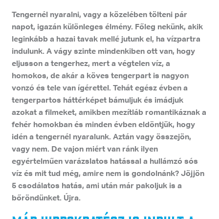
Tengernél nyaralni, vagy a közelében tölteni pár
napot, igazán különleges élmény. Főleg nekünk, akik
leginkább a hazai tavak mellé jutunk el, ha vízpartra
indulunk. A vágy szinte mindenkiben ott van, hogy
eljusson a tengerhez, mert a végtelen víz, a
homokos, de akár a köves tengerpart is nagyon
vonzó és tele van ígérettel. Tehát egész évben a
tengerpartos háttérképet bámuljuk és imádjuk
azokat a filmeket, amikben mezítláb romantikáznak a
fehér homokban és minden évben eldöntjük, hogy
idén a tengernél nyaralunk. Aztán vagy összejön,
vagy nem. De vajon miért van ránk ilyen
egyértelműen varázslatos hatással a hullámzó sós
víz és mit tud még, amire nem is gondolnánk? Jöjjön
5 csodálatos hatás, ami után már pakoljuk is a
bőröndünket. Újra.