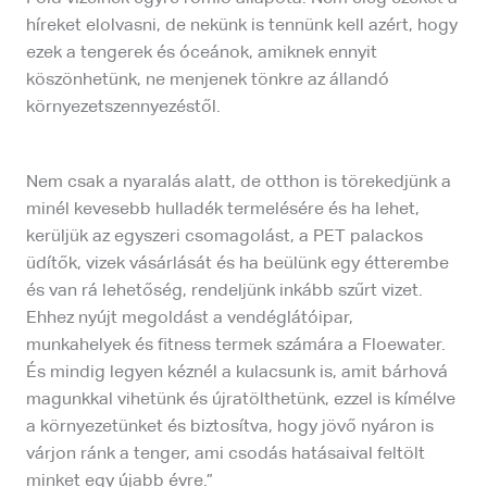
híreket elolvasni, de nekünk is tennünk kell azért, hogy
ezek a tengerek és óceánok, amiknek ennyit
köszönhetünk, ne menjenek tönkre az állandó
környezetszennyezéstől.
Nem csak a nyaralás alatt, de otthon is törekedjünk a
minél kevesebb hulladék termelésére és ha lehet,
kerüljük az egyszeri csomagolást, a PET palackos
üdítők, vizek vásárlását és ha beülünk egy étterembe
és van rá lehetőség, rendeljünk inkább szűrt vizet.
Ehhez nyújt megoldást a vendéglátóipar,
munkahelyek és fitness termek számára a Floewater.
És mindig legyen kéznél a kulacsunk is, amit bárhová
magunkkal vihetünk és újratölthetünk, ezzel is kímélve
a környezetünket és biztosítva, hogy jövő nyáron is
várjon ránk a tenger, ami csodás hatásaival feltölt
minket egy újabb évre.”