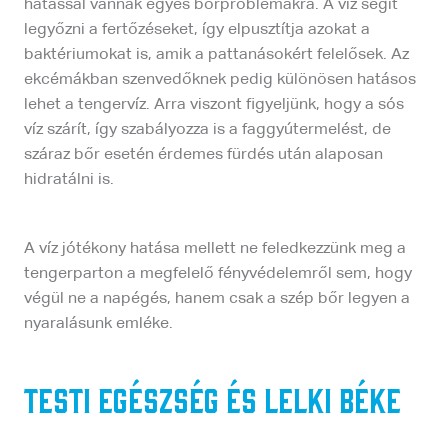
hatással vannak egyes bőrproblémákra. A víz segít
legyőzni a fertőzéseket, így elpusztítja azokat a
baktériumokat is, amik a pattanásokért felelősek. Az
ekcémákban szenvedőknek pedig különösen hatásos
lehet a tengervíz. Arra viszont figyeljünk, hogy a sós
víz szárít, így szabályozza is a faggyútermelést, de
száraz bőr esetén érdemes fürdés után alaposan
hidratálni is.
A víz jótékony hatása mellett ne feledkezzünk meg a
tengerparton a megfelelő fényvédelemről sem, hogy
végül ne a napégés, hanem csak a szép bőr legyen a
nyaralásunk emléke.
Testi egészség és lelki béke