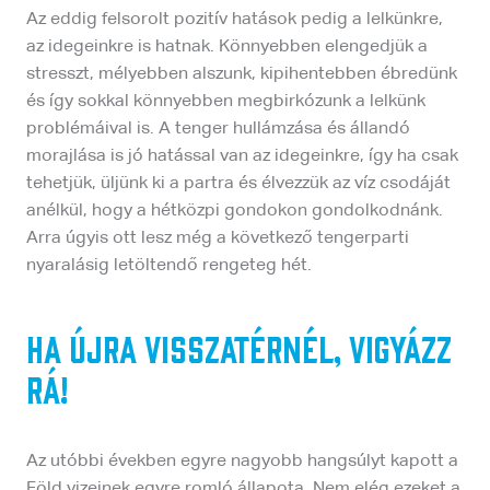
Az eddig felsorolt pozitív hatások pedig a lelkünkre,
az idegeinkre is hatnak. Könnyebben elengedjük a
stresszt, mélyebben alszunk, kipihentebben ébredünk
és így sokkal könnyebben megbirkózunk a lelkünk
problémáival is. A tenger hullámzása és állandó
morajlása is jó hatással van az idegeinkre, így ha csak
tehetjük, üljünk ki a partra és élvezzük az víz csodáját
anélkül, hogy a hétközpi gondokon gondolkodnánk.
Arra úgyis ott lesz még a következő tengerparti
nyaralásig letöltendő rengeteg hét.
Ha újra visszatérnél, vigyázz
rá!
Az utóbbi években egyre nagyobb hangsúlyt kapott a
Föld vizeinek egyre romló állapota. Nem elég ezeket a