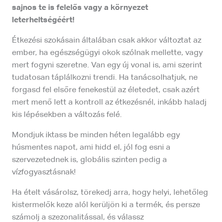
sajnos te is felelős vagy a környezet
leterheltségéért!
Étkezési szokásain általában csak akkor változtat az
ember, ha egészségügyi okok szólnak mellette, vagy
mert fogyni szeretne. Van egy új vonal is, ami szerint
tudatosan táplálkozni trendi. Ha tanácsolhatjuk, ne
forgasd fel elsőre fenekestül az életedet, csak azért
mert menő lett a kontroll az étkezésnél, inkább haladj
kis lépésekben a változás felé.
Mondjuk iktass be minden héten legalább egy
húsmentes napot, ami hidd el, jól fog esni a
szervezetednek is, globális szinten pedig a
vízfogyasztásnak!
Ha ételt vásárolsz, törekedj arra, hogy helyi, lehetőleg
kistermelők keze alól kerüljön ki a termék, és persze
számolj a szezonalitással, és válassz