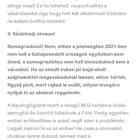
elfogy majd! És ha teheted, csoportosítsd a
vásárlásaidat úgy, hogy heti két alkalomnál többször
ne kelljen boltba menned.
4. Közlekedj okosan!
Szmogriadóóó! Nem, ehhez a jelenséghez 2021-ben
nem kell a túlnépesedett országok egyikében sem
élned, a szmogriadóhoz nem kell kimozdulnod sem a
városból. Ha az elmúlt évben jól bejáratott
szájmaszktól megszabadulnál lassan, akkor kérlek,
figyelj picit, mert rajtad is múlik, milyen levegőre
nyitjuk ki az ablakot reggelente.
A kipufogógázok miatt a levegő
N
O
2 tartalma óriási,
szmogtól és ózontól fulladozik a Föld. Pedig egyetlen
ember erőfeszítése is sokat segít ezen a problémán.
Legyél nyáron te ez az ember! Ha csak a szomszéd
utcában lenne dolgod, keresd meg a