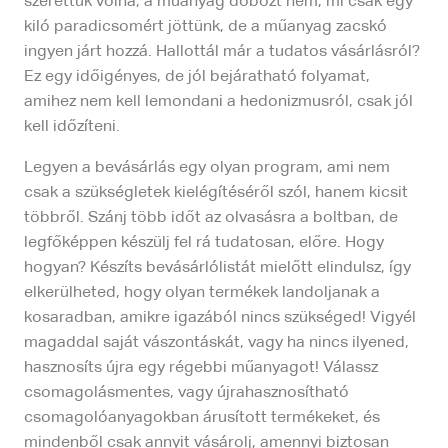
szerettük volna, a műanyag dobozt nem, mi csak egy
kiló paradicsomért jöttünk, de a műanyag zacskó
ingyen járt hozzá. Hallottál már a tudatos vásárlásról?
Ez egy időigényes, de jól bejáratható folyamat,
amihez nem kell lemondani a hedonizmusról, csak jól
kell időzíteni.
Legyen a bevásárlás egy olyan program, ami nem
csak a szükségletek kielégítéséről szól, hanem kicsit
többről. Szánj több időt az olvasásra a boltban, de
legfőképpen készülj fel rá tudatosan, előre. Hogy
hogyan? Készíts bevásárlólistát mielőtt elindulsz, így
elkerülheted, hogy olyan termékek landoljanak a
kosaradban, amikre igazából nincs szükséged! Vigyél
magaddal saját vászontáskát, vagy ha nincs ilyened,
hasznosíts újra egy régebbi műanyagot! Válassz
csomagolásmentes, vagy újrahasznosítható
csomagolóanyagokban árusított termékeket, és
mindenből csak annyit vásárolj, amennyi biztosan