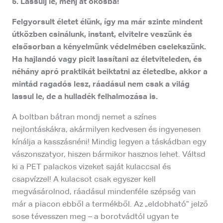
5. Lassulj le, menj át okosba!
Felgyorsult életet élünk, így ma már szinte mindent
útközben csinálunk, instant, elvitelre veszünk és
elsősorban a kényelmünk védelmében cselekszünk.
Ha hajlandó vagy picit lassítani az életviteleden, és
néhány apró praktikát beiktatni az életedbe, akkor a
mintád ragadós lesz, ráadásul nem csak a világ
lassul le, de a hulladék felhalmozása is.
A boltban bátran mondj nemet a színes
nejlontáskákra, akármilyen kedvesen és ingyenesen
kínálja a kasszásnéni! Mindig legyen a táskádban egy
vászonszatyor, hiszen bármikor hasznos lehet. Váltsd
ki a PET palackos vizeket saját kulaccsal és
csapvízzel! A kulacsot csak egyszer kell
megvásárolnod, ráadásul mindenféle szépség van
már a piacon ebből a termékből. Az „eldobható” jelző
sose tévesszen meg – a borotvádtól ugyan te