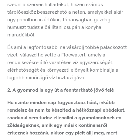
szedni a szerves hulladékot, hiszen számos
tárolóeszköz beszerezhető a neten, amelyekkel akár
egy panelben is értékes, tápanyagban gazdag
humuszt tudsz előállítani csupán a konyhai
maradékból.
És ami a legfontosabb, ne vásárolj többé palackozott
vizet, válaszd helyette a Floewatert, amely a
rendelkezésre álló vezetékes víz egyszerűségét,
elérhetőségét és környezeti előnyeit kombinálja a
legjobb minőségű víz tisztaságával.
2. A gyomrod is egy út a fenntartható jövő felé
Ha szinte minden nap fogyasztasz húst, inkább
rendelsz és nem te készíted a hétköznapi ebédeket,
ráadásul nem tudsz ellenállni a gyümölcsöknek és
zöldségeknek, amik egy másik kontinensről
érkeznek hozzánk, akkor egy picit állj meg, mert