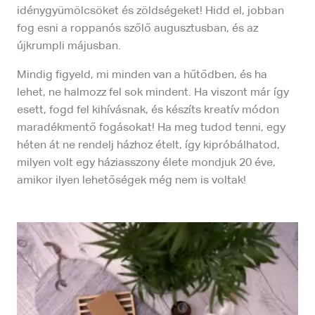
idénygyümölcsöket és zöldségeket! Hidd el, jobban
fog esni a roppanós szőlő augusztusban, és az
újkrumpli májusban.
Mindig figyeld, mi minden van a hűtődben, és ha
lehet, ne halmozz fel sok mindent. Ha viszont már így
esett, fogd fel kihívásnak, és készíts kreatív módon
maradékmentő fogásokat! Ha meg tudod tenni, egy
héten át ne rendelj házhoz ételt, így kipróbálhatod,
milyen volt egy háziasszony élete mondjuk 20 éve,
amikor ilyen lehetőségek még nem is voltak!