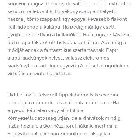
könnyen megszabadulsz, de valójában több évtizedbe
kerül, mire lebomlik. Folyékony szappan helyett
használj tömbszappant, így eggyel kevesebb flakont
kell kidobnod a kukába! Ha pedig már így esett,
gyűjtsd szelektíven a hulladékot! Ha beugrasz kávézni,
idd meg a feketét ott helyben, pohárból. Add meg a
módját ennek a fantasztikus szertartásnak. Papír
alapú kiadványok helyett válassz elektromos
kiadványt – a tartalom egyező, ráadásul a terjedelem
virtuálisan szinte határtalan.
Hidd el, az itt felsorolt tippek bármelyike csodás
előrelépés számodra és a planéta számára is. Ha
egyedül képtelen vagy elindulni a
környezettudatosság útján, de a kihívások mindig
lázba hoznak, akkor nézz körül nálunk, mert mi, a
Floewaternél júliusban kiemelten értékeljük a