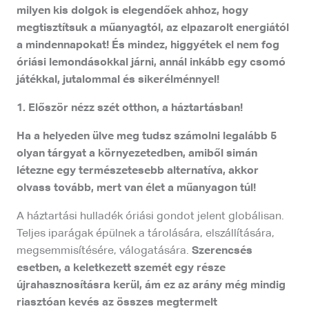
milyen kis dolgok is elegendőek ahhoz, hogy
megtisztítsuk a műanyagtól, az elpazarolt energiától
a mindennapokat! És mindez, higgyétek el nem fog
óriási lemondásokkal járni, annál inkább egy csomó
játékkal, jutalommal és sikerélménnyel!
1. Először nézz szét otthon, a háztartásban!
Ha a helyeden ülve meg tudsz számolni legalább 5
olyan tárgyat a környezetedben, amiből simán
létezne egy természetesebb alternatíva, akkor
olvass tovább, mert van élet a műanyagon túl!
A háztartási hulladék óriási gondot jelent globálisan.
Teljes iparágak épülnek a tárolására, elszállítására,
megsemmisítésére, válogatására.
Szerencsés
esetben, a keletkezett szemét egy része
újrahasznosításra kerül, ám ez az arány még mindig
riasztóan kevés az összes megtermelt