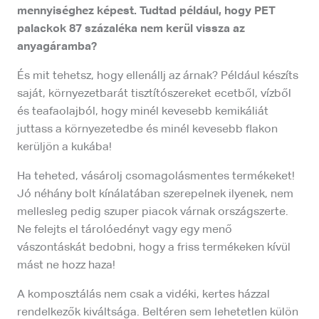
mennyiséghez képest. Tudtad például, hogy PET
palackok 87 százaléka nem kerül vissza az
anyagáramba?
És mit tehetsz, hogy ellenállj az árnak? Például készíts
saját, környezetbarát tisztítószereket ecetből, vízből
és teafaolajból, hogy minél kevesebb kemikáliát
juttass a környezetedbe és minél kevesebb flakon
kerüljön a kukába!
Ha teheted, vásárolj csomagolásmentes termékeket!
Jó néhány bolt kínálatában szerepelnek ilyenek, nem
mellesleg pedig szuper piacok várnak országszerte.
Ne felejts el tárolóedényt vagy egy menő
vászontáskát bedobni, hogy a friss termékeken kívül
mást ne hozz haza!
A komposztálás nem csak a vidéki, kertes házzal
rendelkezők kiváltsága. Beltéren sem lehetetlen külön