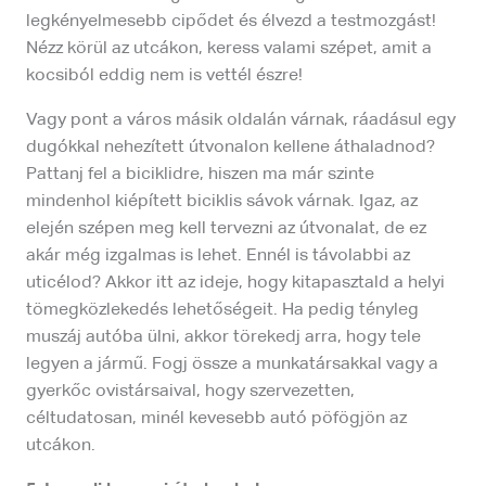
legkényelmesebb cipődet és élvezd a testmozgást!
Nézz körül az utcákon, keress valami szépet, amit a
kocsiból eddig nem is vettél észre!
Vagy pont a város másik oldalán várnak, ráadásul egy
dugókkal nehezített útvonalon kellene áthaladnod?
Pattanj fel a biciklidre, hiszen ma már szinte
mindenhol kiépített biciklis sávok várnak. Igaz, az
elején szépen meg kell tervezni az útvonalat, de ez
akár még izgalmas is lehet. Ennél is távolabbi az
uticélod? Akkor itt az ideje, hogy kitapasztald a helyi
tömegközlekedés lehetőségeit. Ha pedig tényleg
muszáj autóba ülni, akkor törekedj arra, hogy tele
legyen a jármű. Fogj össze a munkatársakkal vagy a
gyerkőc ovistársaival, hogy szervezetten,
céltudatosan, minél kevesebb autó pöfögjön az
utcákon.