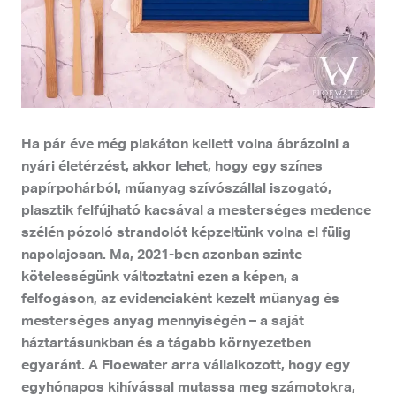
Ha pár éve még plakáton kellett volna ábrázolni a
nyári életérzést, akkor lehet, hogy egy színes
papírpohárból, műanyag szívószállal iszogató,
plasztik felfújható kacsával a mesterséges medence
szélén pózoló strandolót képzeltünk volna el fülig
napolajosan. Ma, 2021-ben azonban szinte
kötelességünk változtatni ezen a képen, a
felfogáson, az evidenciaként kezelt műanyag és
mesterséges anyag mennyiségén – a saját
háztartásunkban és a tágabb környezetben
egyaránt. A Floewater arra vállalkozott, hogy egy
egyhónapos kihívással mutassa meg számotokra,