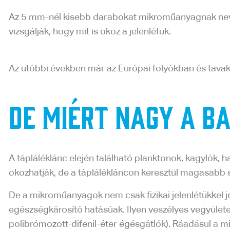
Az 5 mm-nél kisebb darabokat mikroműanyagnak nevez
vizsgálják, hogy mit is okoz a jelenlétük.
Az utóbbi években már az Európai folyókban és tavakb
De miért nagy a ba
A tápláléklánc elején található planktonok, kagylók,
okozhatják, de a táplálékláncon keresztül magasabb s
De a mikroműanyagok nem csak fizikai jelenlétükkel j
egészségkárosító hatásúak. Ilyen veszélyes vegyülete
polibrómozott-difenil-éter égésgátlók). Ráadásul a