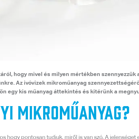
táról, hogy mivel és milyen mértékben szennyezzük a
nkre. Az ivóvizek mikroműanyag szennyezettségéről i
jön egy kis műanyag áttekintés és kitérünk a megny
nyi mikroműanyag?
os hogy pontosan tudjuk, miről is van szó. A jelenséget