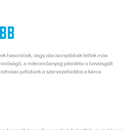
ebb
nyek hasonlóak, vagy alacsonyabbak lettek más
minőségű, a mikroműanyag jelenléte a bevizsgált
biztosan juttatunk a szervezetünkbe a káros