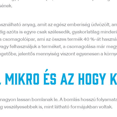
sének.
sználható anyag, amit az egész emberiség üdvözölt, a
ig azóta is egyre csak szélesedik, gyakorlatilag minden
a csomagolóipar, ami az összes termék 40 %-át használ
 vagy felhasználjuk a terméket, a csomagolása már megy
getőbe, jelentős mennyiség viszont egyenesen a környez
l mikro és az hogy 
gyon lassan bomlanak le. A bomlás hosszú folyamata al
g veszélyesebbek is, mint látható formájukban voltak.