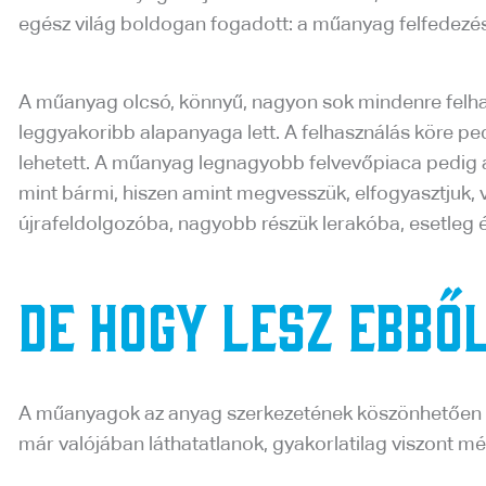
egész világ boldogan fogadott: a műanyag felfedezé
A műanyag olcsó, könnyű, nagyon sok mindenre felha
leggyakoribb alapanyaga lett. A felhasználás köre ped
lehetett. A műanyag legnagyobb felvevőpiaca pedig 
mint bármi, hiszen amint megvesszük, elfogyasztjuk,
újrafeldolgozóba, nagyobb részük lerakóba, esetleg é
De hogy lesz ebbő
A műanyagok az anyag szerkezetének köszönhetően na
már valójában láthatatlanok, gyakorlatilag viszont mé