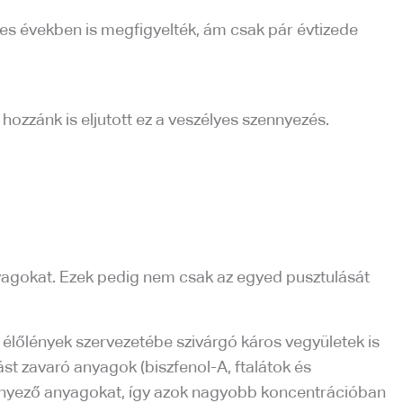
s években is megfigyelték, ám csak pár évtizede
ozzánk is eljutott ez a veszélyes szennyezés.
anyagokat. Ezek pedig nem csak az egyed pusztulását
 élőlények szervezetébe szivárgó káros vegyületek is
st zavaró anyagok (biszfenol-A, ftalátok és
ennyező anyagokat, így azok nagyobb koncentrációban