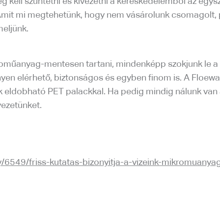
 kell szüntetni és kivezetni a kereskedelemből az egys
 Amit mi megtehetünk, hogy nem vásárolunk csomagolt,
eljünk.
oműanyag-mentesen tartani, mindenképp szokjunk le a 
nnyen elérhető, biztonságos és egyben finom is. A Floewa
ldobható PET palackkal. Ha pedig mindig nálunk van a sa
ezetünket.
/6549/friss-kutatas-bizonyitja-a-vizeink-mikromuanya