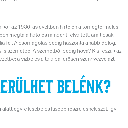
mikor az 1930-as években hirtelen a tömegtermelés
ben megtalálható és mindent felváltott, amit csak
ja fel. A csomagolás pedig haszontalanabb dolog,
 is szemétbe. A szemétből pedig hová? Kis részük az
etbe: a vízbe és a talajba, erősen szennyezve azt.
kerülhet belénk?
att egyre kisebb és kisebb részre esnek szét, így