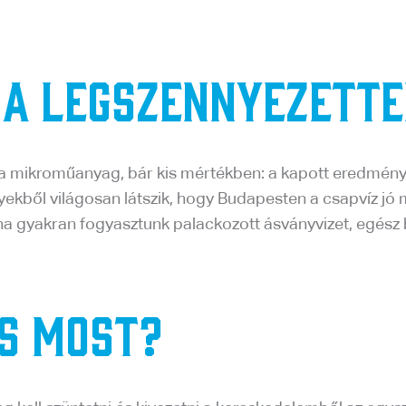
 a legszennyezett
tó a mikroműanyag, bár kis mértékben: a kapott eredmé
ekből világosan látszik, hogy Budapesten a csapvíz jó 
ha gyakran fogyasztunk palackozott ásványvizet, egész 
és most?