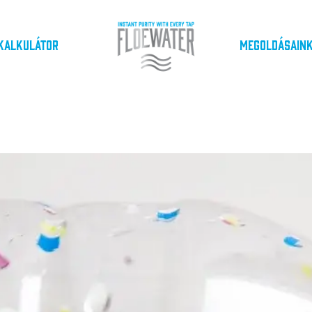
Kalkulátor
Megoldásain