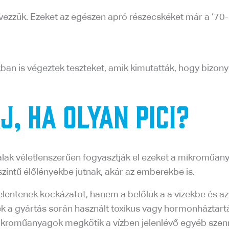
zük. Ezeket az egészen apró részecskéket már a ‘70-e
an is végeztek teszteket, amik kimutatták, hogy bizony h
j, ha olyan pici?
 halak véletlenszerűen fogyasztják el ezeket a mikromű
zintű élőlényekbe jutnak, akár az emberekbe is.
elentenek kockázatot, hanem a belőlük a a vizekbe és az
k a gyártás során használt toxikus vagy hormonháztartá
 mikroműanyagok megkötik a vízben jelenlévő egyéb sz