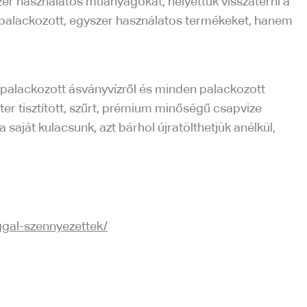
zer használatos műanyagokat, helyettük visszatérni a
 palackozott, egyszer használatos termékeket, hanem
palackozott ásványvízről és minden palackozott
ter tisztított, szűrt, prémium minőségű csapvize
ját kulacsunk, azt bárhol újratölthetjük anélkül,
ggal-szennyezettek/