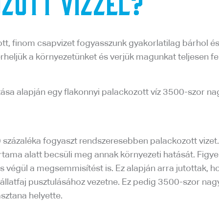
ozott vízzel?
ztított, finom csapvizet fogyasszunk gyakorlatilag bárho
rheljük a környezetünket és verjük magunkat teljesen fe
tása alapján egy flakonnyi palackozott víz 3500-szor na
60 százaléka fogyaszt rendszeresebben palackozott vizet.
artama alatt becsüli meg annak környezeti hatását. Figye
st és végül a megsemmisítést is. Ez alapján arra jutotta
43 állatfaj pusztulásához vezetne. Ez pedig 3500-szor na
sztana helyette.