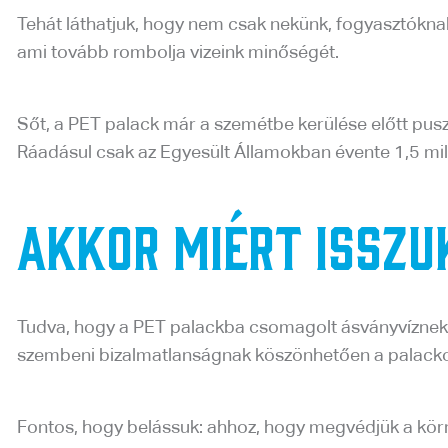
Tehát láthatjuk, hogy nem csak nekünk, fogyasztóknak j
ami tovább rombolja vizeink minőségét.
Sőt, a PET palack már a szemétbe kerülése előtt pusztí
Ráadásul csak az Egyesült Államokban évente 1,5 mill
Akkor miért isszu
Tudva, hogy a PET palackba csomagolt ásványvíznek il
szembeni bizalmatlanságnak köszönhetően a palacko
Fontos, hogy belássuk: ahhoz, hogy megvédjük a körny