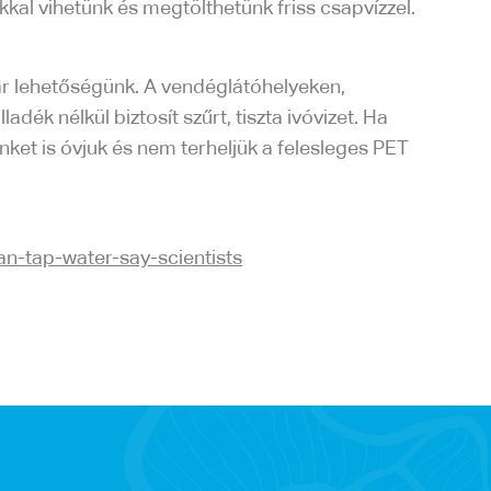
kal vihetünk és megtölthetünk friss csapvízzel.
már lehetőségünk. A vendéglátóhelyeken,
k nélkül biztosít szűrt, tiszta ivóvizet. Ha
nket is óvjuk és nem terheljük a felesleges PET
n-tap-water-say-scientists