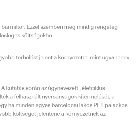
l és bármikor. Ezzel szemben még mindig rengeteg
lesleges költségekbe.
gyobb terhelést jelent a környezetre, mint ugyanennyi
 A kutatás során az úgynevezett „életciklus-
lték a felhasznált nyersanyagok kitermelését, a
k, hogy ha minden egyes barcelonai lakos PET palackos
gyobb költséget jelentene a környezetnek az