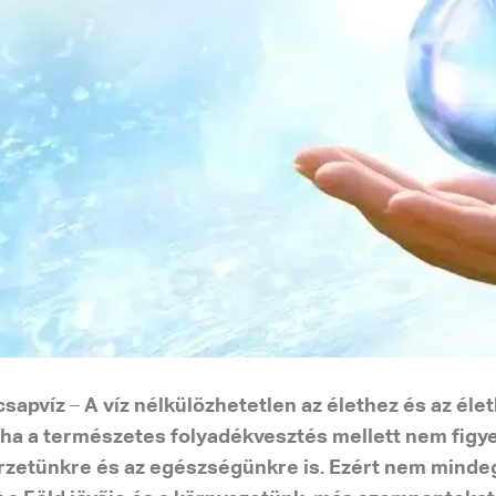
csapvíz
–
A víz nélkülözhetetlen az élethez és az é
a a természetes folyadékvesztés mellett nem figyelü
rzetünkre és az egészségünkre is. Ezért nem mindegy