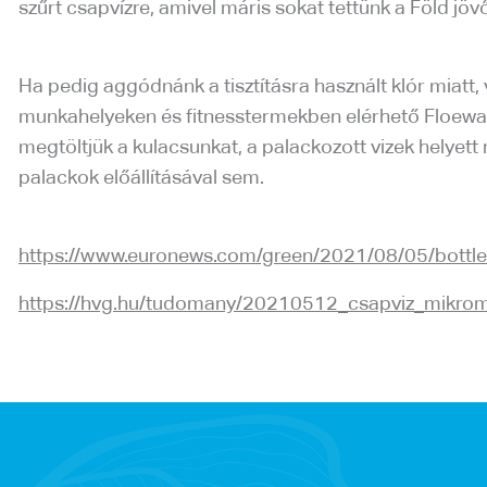
szűrt csapvízre, amivel máris sokat tettünk a Föld jö
Ha pedig aggódnánk a tisztításra használt klór miatt,
munkahelyeken és fitnesstermekben elérhető Floewater
megtöltjük a kulacsunkat, a palackozott vizek helyett
palackok előállításával sem.
https://www.euronews.com/green/2021/08/05/bottled
https://hvg.hu/tudomany/20210512_csapviz_mikrom