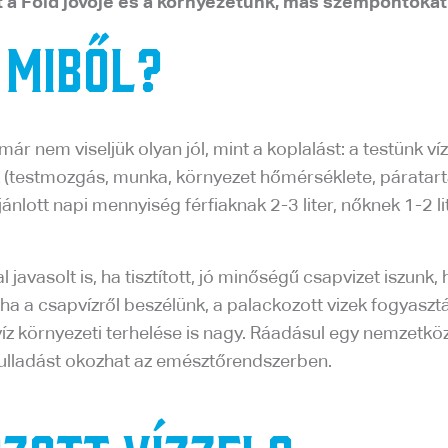
a Föld jövője és a környezetünk, más szempontokat i
 miből?
át már nem viseljük olyan jól, mint a koplalást: a testünk
 (testmozgás, munka, környezet hőmérséklete, páratart
ánlott napi mennyiség férfiaknak 2-3 liter, nőknek 1-2 li
avasolt is, ha tisztított, jó minőségű csapvizet iszunk
 ha a csapvízről beszélünk, a palackozott vizek fogyaszt
íz környezeti terhelése is nagy. Ráadásul egy nemzetköz
ulladást okozhat az emésztőrendszerben.