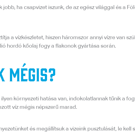
obb, ha csapvizet iszunk, de az egész világgal és a Föld 
tja a vízkészletet, hiszen háromszor annyi vízre van szü
ió hordó kőolaj fogy a flakonok gyártása során.
k mégis?
yen környezeti hatása van, indokolatlannak tűnik a fog
zott víz mégis népszerű marad.
ezetünket és megállítsuk a vizeink pusztulását, le kell 