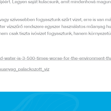
vőjéért. Legyen saját kulacsunk, amit mindenhová magunk
 vagy szívesebben fogyasztunk szűrt vizet, erre is van 
 vízszűrő rendszere egyszer használatos műanyag hulladé
 nem csak tiszta ivóvizet fogyasztunk, hanem környezetü
-water-is-3-500-times-worse-for-the-environment-tha
uanyag_palackozott_viz