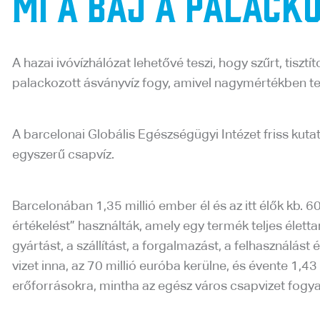
Mi a baj a palack
A hazai ivóvízhálózat lehetővé teszi, hogy szűrt, tis
palackozott ásványvíz fogy, amivel nagymértékben te
A barcelonai Globális Egészségügyi Intézet friss kuta
egyszerű csapvíz.
Barcelonában 1,35 millió ember él és az itt élők kb. 
értékelést” használták, amely egy termék teljes élett
gyártást, a szállítást, a forgalmazást, a felhasználá
vizet inna, az 70 millió euróba kerülne, és évente 1,
erőforrásokra, mintha az egész város csapvizet fogya