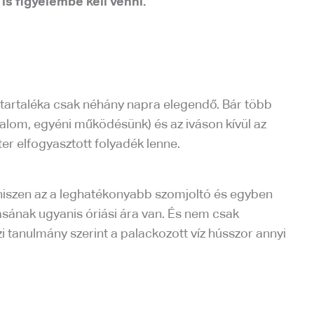
s figyelembe kell venni.
 víztartaléka csak néhány napra elegendő. Bár több
alom, egyéni működésünk) és az iváson kívül az
ter elfogyasztott folyadék lenne.
, hiszen az a leghatékonyabb szomjoltó és egyben
ásának ugyanis óriási ára van. És nem csak
i tanulmány szerint a palackozott víz hússzor annyi