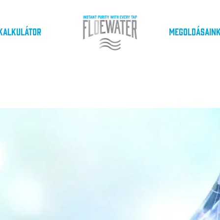
Kalkulátor
Megoldásain