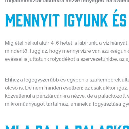
folyadékháztartásunkra nézve lényeges: ha számít 
Mennyit igyunk és
Míg étel nélkül akár 4-6 hetet is kibírunk, a víz hiány
mindentől függ az, hogy mennyi vízre van szükségünk
evéssel is juttatunk folyadékot a szervezetünkbe, az aj
Ehhez a legegyszerűbb és egyben a szakemberek által j
olcsó is. De nem minden esetben: ez csak akkor igaz,
közvetlenül a pénztárcánkra nézve, de a palackozott v
mikroműanyagot tartalmaz, aminek a fogyasztása gy